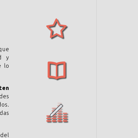
 que
d y
e lo
ten
ades
dos.
idas
 del