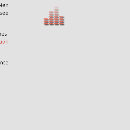
ien
see
enes
tión
ente