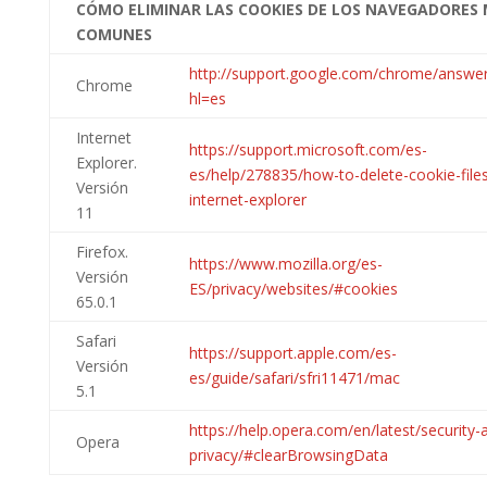
CÓMO ELIMINAR LAS COOKIES DE LOS NAVEGADORES
COMUNES
http://support.google.com/chrome/answe
Chrome
hl=es
Internet
https://support.microsoft.com/es-
Explorer.
es/help/278835/how-to-delete-cookie-files
Versión
internet-explorer
11
Firefox.
https://www.mozilla.org/es-
Versión
ES/privacy/websites/#cookies
65.0.1
Safari
https://support.apple.com/es-
Versión
es/guide/safari/sfri11471/mac
5.1
https://help.opera.com/en/latest/security-
Opera
privacy/#clearBrowsingData